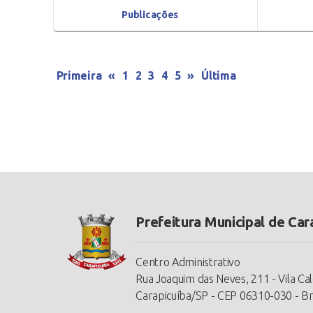
Publicações
Primeira
«
1
2
3
4
5
»
Última
Prefeitura Municipal de Car
Centro Administrativo
Rua Joaquim das Neves, 211 - Vila Ca
Carapicuíba/SP - CEP 06310-030 - Br