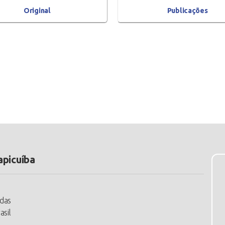
Original
Publicações
apicuíba
ldas
asil